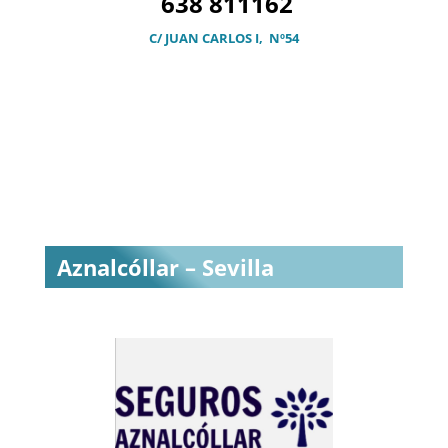
638 811162
C/ JUAN CARLOS I, Nº54
Aznalcóllar – Sevilla