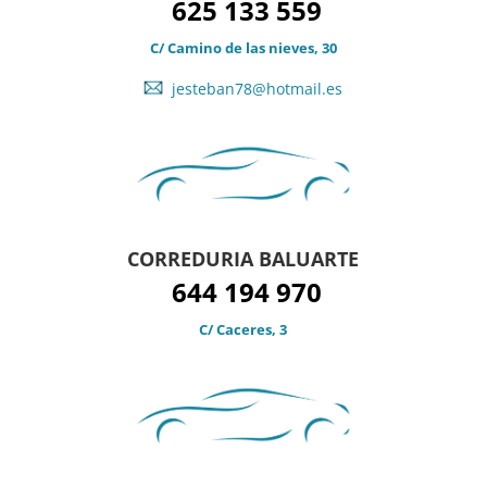
625 133 559
C/ Camino de las nieves, 30
jesteban78@hotmail.es
CORREDURIA BALUARTE
644 194 970
C/ Caceres, 3